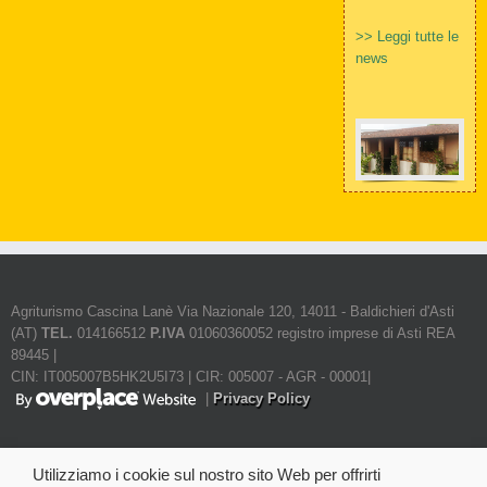
>> Leggi tutte le
news
Agriturismo Cascina Lanè Via Nazionale 120, 14011 - Baldichieri d'Asti
(AT)
TEL.
014166512
P.IVA
01060360052 registro imprese di Asti REA
89445 |
CIN: IT005007B5HK2U5I73 | CIR: 005007 - AGR - 00001|
|
Privacy Policy
Utilizziamo i cookie sul nostro sito Web per offrirti