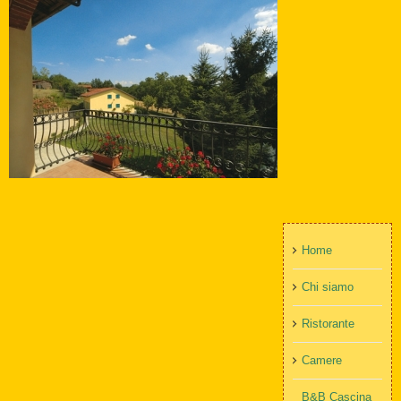
Home
Chi siamo
Ristorante
Camere
B&B Cascina