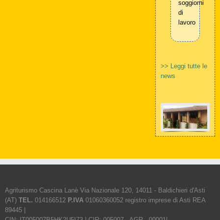
soggiorni
di
lavoro
>> Leggi tutte le
news
Agriturismo Cascina Lanè Via Nazionale 120, 14011 - Baldichieri d'Asti
(AT)
TEL.
014166512
P.IVA
01060360052 registro imprese di Asti REA
89445 |
CIN: IT005007B5HK2U5I73 | CIR: 005007 - AGR - 00001|